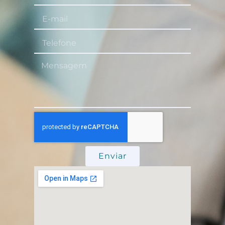
Enviar