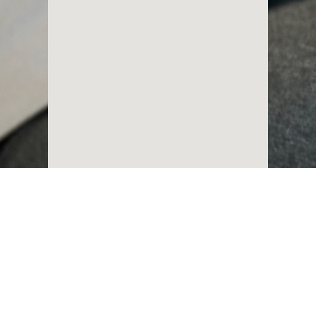
Ladeira dos Guararapes, 39 - Cosme
Velho – Rio de Janeiro / RJ
CEP: 22241-220
contato@planetapontocom.org.br
55 21 2220 3300